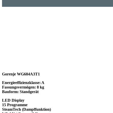
Gorenje WG684A3T1
Energieeffizienzklasse: A
Fassungsvermögen: 8 kg
Bauform: Standgerät
LED Display
15 Programme
SteamTech (Dampffunktion)