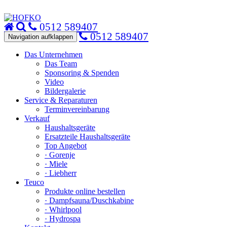
0512 589407
0512 589407
Navigation aufklappen
Das Unternehmen
Das Team
Sponsoring & Spenden
Video
Bildergalerie
Service & Reparaturen
Terminvereinbarung
Verkauf
Haushaltsgeräte
Ersatzteile Haushaltsgeräte
Top Angebot
· Gorenje
· Miele
· Liebherr
Teuco
Produkte online bestellen
· Dampfsauna/Duschkabine
· Whirlpool
· Hydrospa