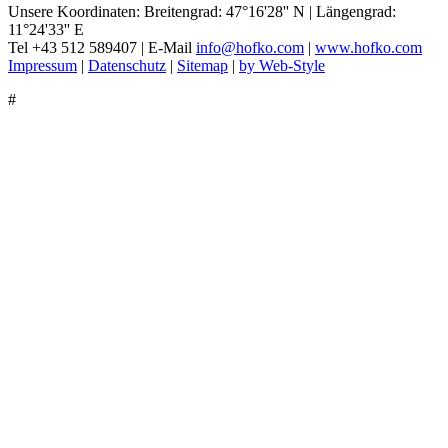
Unsere Koordinaten: Breitengrad: 47°16'28'' N | Längengrad:
11°24'33'' E
Tel +43 512 589407 | E-Mail
info
@
hofko.com
|
www.hofko.com
Impressum
|
Datenschutz
|
Sitemap
|
by Web-Style
#