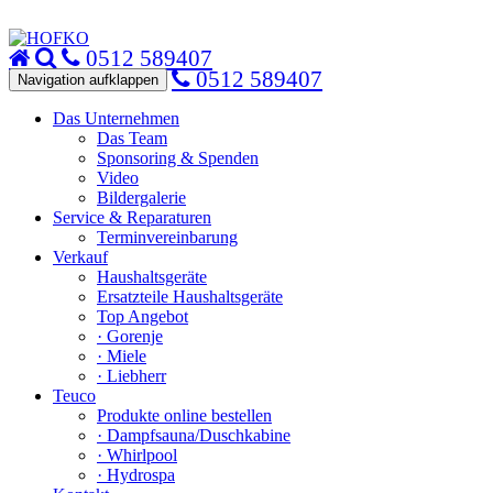
0512 589407
0512 589407
Navigation aufklappen
Das Unternehmen
Das Team
Sponsoring & Spenden
Video
Bildergalerie
Service & Reparaturen
Terminvereinbarung
Verkauf
Haushaltsgeräte
Ersatzteile Haushaltsgeräte
Top Angebot
· Gorenje
· Miele
· Liebherr
Teuco
Produkte online bestellen
· Dampfsauna/Duschkabine
· Whirlpool
· Hydrospa